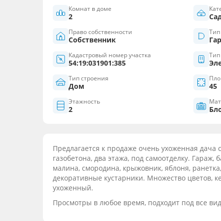
Комнат в доме
Кат
2
Са
Право собственности
Тип
Собственник
Га
Кадастровый номер участка
Тип
54:19:031901:385
Эл
Тип строения
Пло
Дом
45
Этажность
Мат
2
Бл
Предлагается к продаже очень ухоженная дача со
газобетона, два этажа, под самоотделку. Гараж, 
малина, смородина, крыжовник, яблоня, ранетка
декоративные кустарники. Множество цветов, ке
ухоженный.
Просмотры в любое время, подходит под все ви