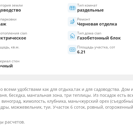
егория земли
Тип комнат
доводство
раздельные
 парковки
Ремонт
раж
Черновая отделка
 отопления cian
Тип дома cian
ектрическое
Газобетонный блок
щадь, кв.м.
Площадь участка, сот
6.21
ериал стен
очный
 всеми удобствами как для отдыха,так и для садоводства. Дом 
баня, беседка, мангальная зона, три теплицы. Из посадок есть вс
, виноград, жимолость, клубника, маньчжурский орех (съедобный
дры, можжевельник, туи. Участок 6 соток, ровный, огороженный
ды расчетов.