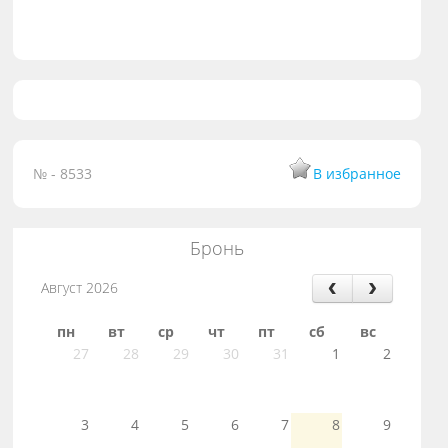
№ - 8533
В избранное
Бронь
Август 2026
пн
вт
ср
чт
пт
сб
вс
27
28
29
30
31
1
2
3
4
5
6
7
8
9