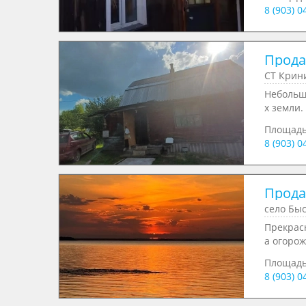
8 (903) 
Продае
СТ Крини
Небольш
х земли.
Площад
8 (903) 
Продае
село Быс
Прекрасн
а огорож
Площад
8 (903) 