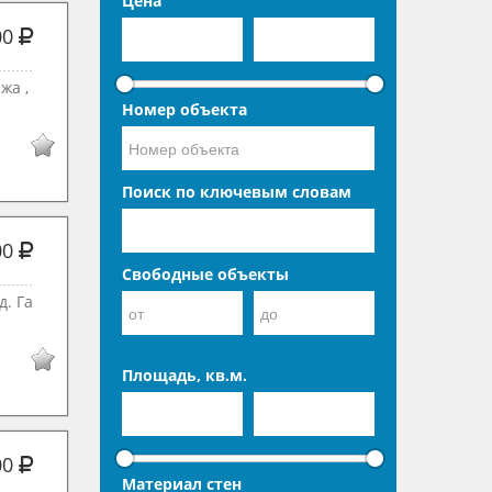
Цена
00
жа ,
Номер объекта
Поиск по ключевым словам
00
Свободные объекты
д. Га
Площадь, кв.м.
00
Материал стен