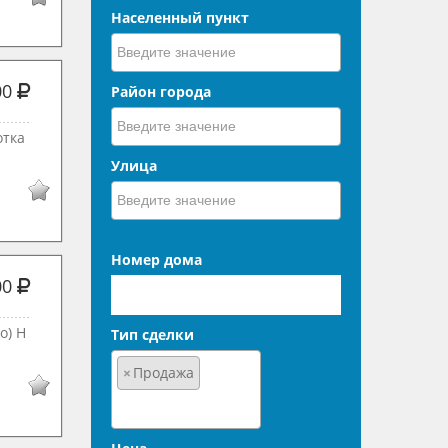
Населенный пункт
00
Район города
отка
Улица
Номер дома
00
о) Н
Тип сделки
×
Продажа