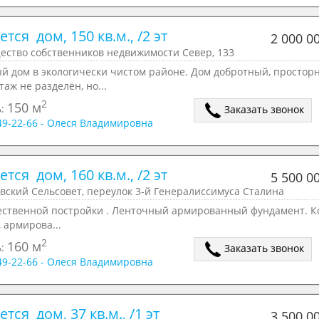
тся  дом, 150 кв.м., /2 эт
2 000 0
ество собственников недвижимости Север, 133
й дом в экологически чистом районе. Дом добротный, простор
таж не разделён, но...
2
150 м
ь:
Заказать звонок
049-22-66 - Олеся Владимировна
тся  дом, 160 кв.м., /2 эт
5 500 0
вский Сельсовет, переулок 3-й Генералиссимуса Сталина
ественной постройки . Ленточный армированный фундамент. К
, армирова...
2
160 м
ь:
Заказать звонок
049-22-66 - Олеся Владимировна
тся  дом, 37 кв.м., /1 эт
3 500 0