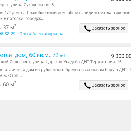
рск, улица Суходольная, 3
же 1/2 дома . Шлакоблочный дом ,обшит сайдингом,пластиковые
ые потолки, городск...
2
37 м
ь:
Заказать звонок
796-88-29 - Ольга Александровна
тся  дом, 60 кв.м., /2 эт
9 300 0
кий Сельсовет, улица Царская Усадьба ДНТ Территория, 16
же отличный дом из рубленного бревна в сосновом бору в ДНТ 
ьба. Отоп...
2
60 м
ь:
Заказать звонок