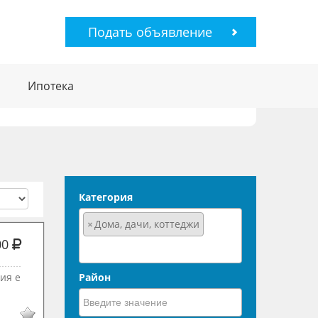
Подать объявление
Ипотека
Категория
×
Дома, дачи, коттеджи
00
ия е
Район