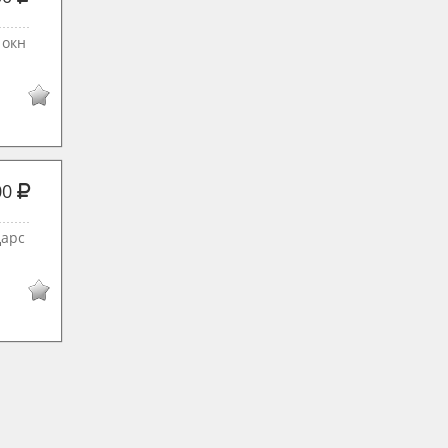
 окн
00
Царс