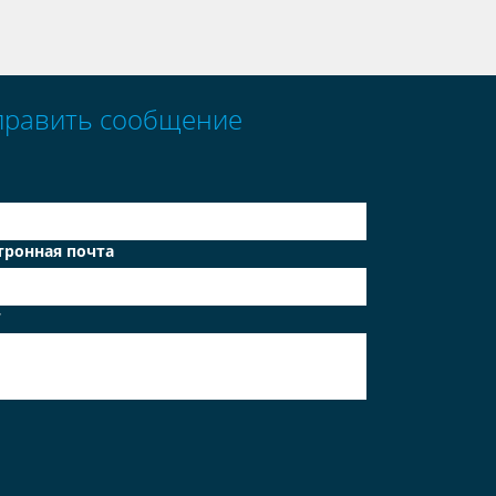
править сообщение
тронная почта
т