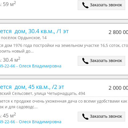
2
59 м
ь:
Заказать звонок
тся  дом, 30.4 кв.м., /1 эт
2 800 0
 посёлок Ордынское, 14
я дом 1976 года постройки на земельном участке 16,5 соток, сто
роить новый до...
2
30.4 м
ь:
Заказать звонок
049-22-66 - Олеся Владимировна
тся  дом, 45 кв.м., /2 эт
2 000 0
вский Сельсовет, улица Четырнадцать, 494
ется к продаже очень ухоженная дача со всеми удобствами как
ак и для садоводс...
2
45 м
ь:
Заказать звонок
049-22-66 - Олеся Владимировна