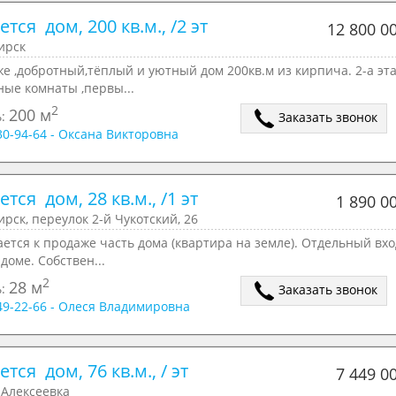
тся  дом, 200 кв.м., /2 эт
12 800 0
ирск
е ,добротный,тёплый и уютный дом 200кв.м из кирпича. 2-а эта
ые комнаты ,первы...
2
200 м
ь:
Заказать звонок
930-94-64 - Оксана Викторовна
тся  дом, 28 кв.м., /1 эт
1 890 0
рск, переулок 2-й Чукотский, 26
ется к продаже часть дома (квартира на земле). Отдельный вхо
 доме. Собствен...
2
28 м
ь:
Заказать звонок
049-22-66 - Олеся Владимировна
тся  дом, 76 кв.м., / эт
7 449 0
 Алексеевка