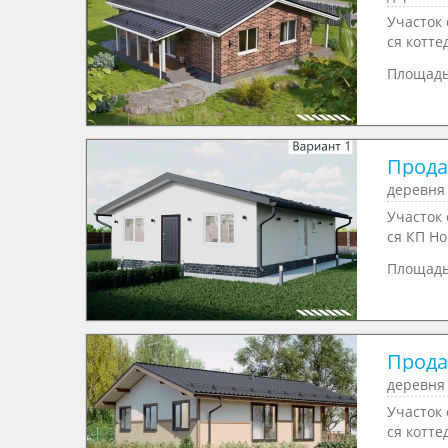
Участок
ся котте
Площад
Продае
деревня
Участок
ся КП Но
Площад
Продае
деревня
Участок
ся котте