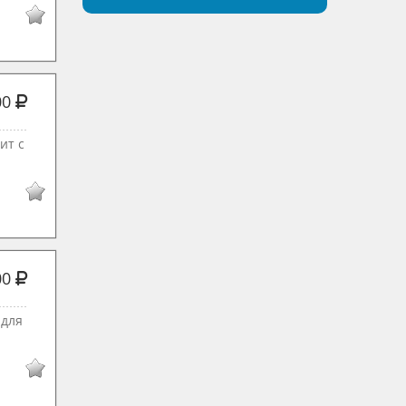
00
ит с
00
 для