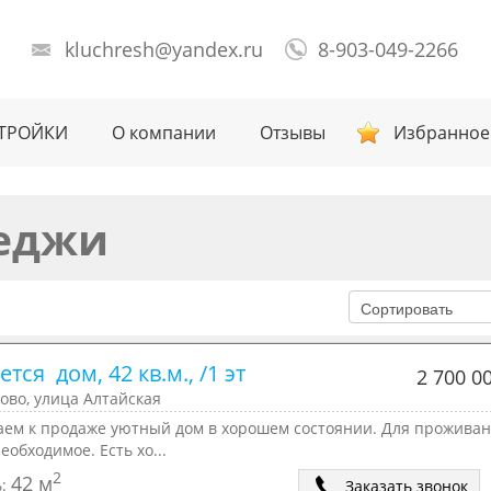
kluchresh@yandex.ru
8-903-049-2266
ТРОЙКИ
О компании
Отзывы
Избранное
теджи
тся  дом, 42 кв.м., /1 эт
2 700 0
ово, улица Алтайская
аем к продаже уютный дом в хорошем состоянии. Для проживан
необходимое. Есть хо...
2
42 м
ь:
Заказать звонок