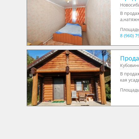
Новосиби
В прода
а,натяжн
Площад
8 (960) 
Продае
Кубовинс
В прода
кая усад
Площад