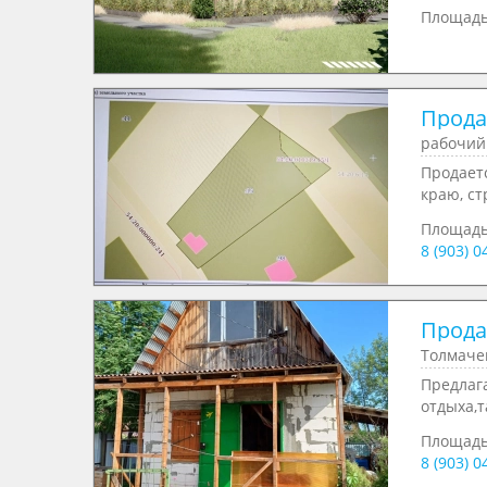
Площад
Продае
рабочий
Продаетс
краю, ст
Площад
8 (903) 
Продае
Толмаче
Предлага
отдыха,т
Площад
8 (903) 