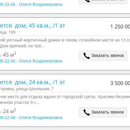
049-22-66 - Олеся Владимировна
тся  дом, 45 кв.м., /1 эт
1 250 0
ца, 109
ой уютный кирпичный домик в тихом, спокойном месте на 13 с
 Дом крепкий, но тре...
2
45 м
ь:
Заказать звонок
049-22-66 - Олеся Владимировна
тся  дом, 24 кв.м., /1 эт
3 500 0
тровка, улица Школьная, 7
ое место для отдыха вдали от городской суеты. Красиво безумн
енном участке 9 с...
2
24 м
ь:
Заказать звонок
049-22-66 - Олеся Владимировна