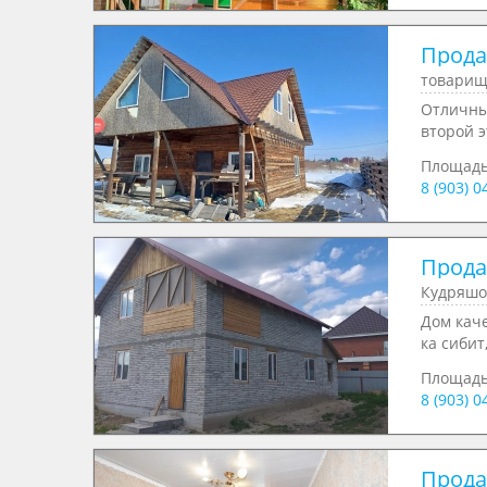
Продае
товарищ
Отличны
второй э
Площад
8 (903) 
Продае
Кудряшо
Дом кач
ка сибит
Площад
8 (903) 
Продае