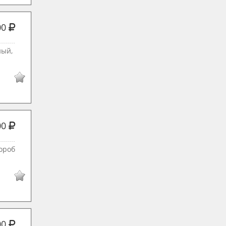
00
ный,
00
ороб
00