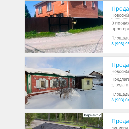
Продае
Новосиб
В продаж
просторн
Площад
8 (903) 
Продае
Новосиби
Предлага
з, вода в
Площад
8 (903) 
Продае
деревня