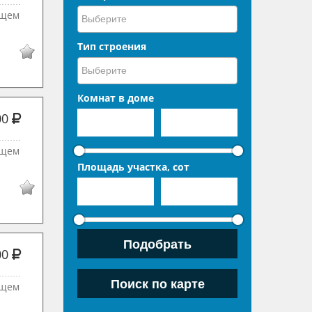
ющем
Тип строения
Комнат в доме
00
ющем
Площадь участка, сот
00
ющем